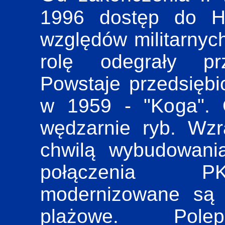
1996 dostęp do He
względów militarnyc
rolę odegrały prz
Powstaje przedsiębi
w 1959 - "Koga". 
wędzarnie ryb. Wzr
chwilą wybudowani
połączenia PK
modernizowane są 
plażowe. Poleps