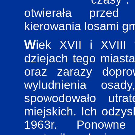
otwierała przed 
kierowania losami gm
Wiek XVII i XVIII tragicznie zapisał się w
dziejach tego miasta
oraz zarazy dopro
wyludnienia osad
spowodowało utr
miejskich. Ich odzys
1963r. Ponowne 