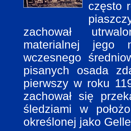
często 
piasz
zachował utrwal
materialnej jego
wczesnego średniow
pisanych osada zd
pierwszy w roku 11
zachował się prze
śledziami w położ
określonej jako Gelle