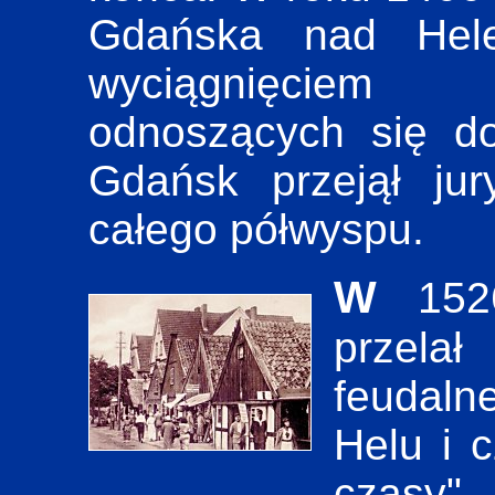
Gdańska nad Hel
wyciągnięciem 
odnoszących się do
Gdańsk przejął ju
całego półwyspu.
W 1526 roku Zygmunt Stary
przel
feudaln
Helu i 
czasy"