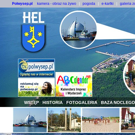
Polwysep.pl
kamera - obraz na żywo
|
pogoda
|
e-kartki
|
galeria z
WSTĘP
HISTORIA
FOTOGALERIA
BAZA NOCLEG