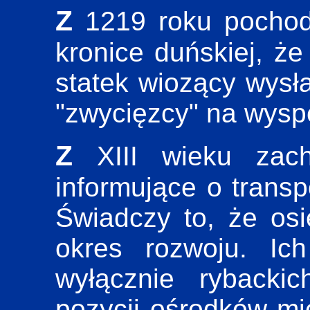
Z 1219 roku pochodzi wiadomość zawarta w
kronice duńskiej, że
statek wiozący wysł
"zwycięzcy" na wysp
Z XIII wieku zachowały się liczne dane
informujące o transpo
Świadczy to, że osi
okres rozwoju. Ic
wyłącznie rybackic
pozycji ośrodków mie