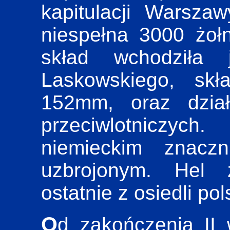
kapitulacji Warszaw
niespełna 3000 żołn
skład wchodziła 
Laskowskiego, skł
152mm, oraz dział
przeciwlotniczych
niemieckim znaczn
uzbrojonym. Hel 
ostatnie z osiedli po
Od zakończenia II wojny światowej do roku