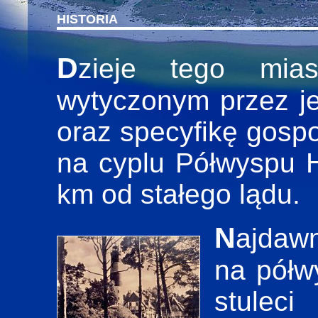
HISTORIA
Dzieje tego miasta toczyły się torem
wytyczonym przez j
oraz specyfikę gospo
na cyplu Półwyspu H
km od stałego lądu.
Najdawniejsze ślady osadnictwa
na półw
stulec