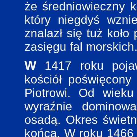
że średniowieczny ko
który niegdyś wzni
znalazł się tuż koło
zasięgu fal morskich
W 1417 roku pojawia się w Nowym Helu
kościół poświęcony
Piotrowi. Od wiek
wyraźnie dominowa
osadą. Okres świetn
końca. W roku 1466 