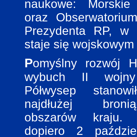
naukowe: Morskie 
oraz Obserwatoriu
Prezydenta RP, w 
staje się wojskowy
Pomyślny rozwój Helu przerwał
wybuch II wojny 
Półwysep stanow
najdłużej bron
obszarów kraju. S
dopiero 2 paździe