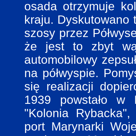
osada otrzymuje kol
kraju. Dyskutowano
szosy przez Półwyse
że jest to zbyt w
automobilowy zepsuł
na półwyspie. Pomy
się realizacji dopi
1939 powstało w H
"Kolonia Rybacka", k
port Marynarki Woj