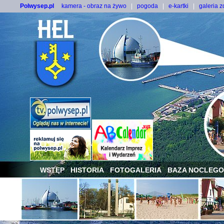
Polwysep.pl
kamera - obraz na żywo
|
pogoda
|
e-kartki
|
galeria z
WSTĘP
HISTORIA
FOTOGALERIA
BAZA NOCLEG