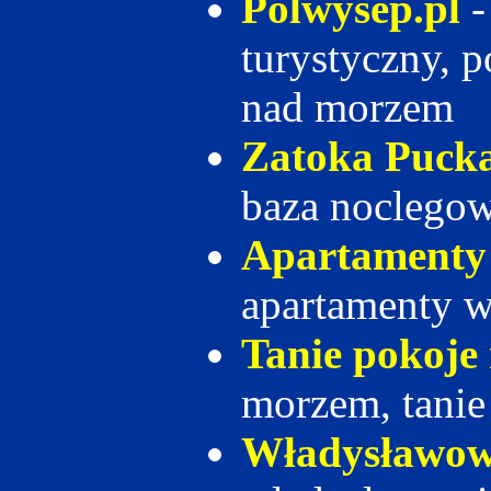
Polwysep.pl
-
turystyczny, p
nad morzem
Zatoka Puck
baza noclego
Apartamenty
apartamenty w
Tanie pokoje
morzem, tanie
Władysławo