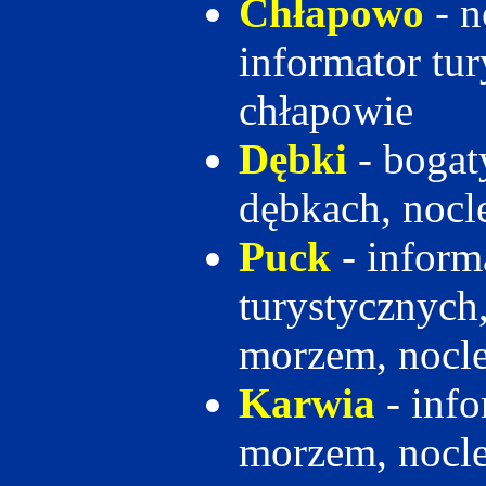
Chłapowo
- n
informator tu
chłapowie
Dębki
- bogat
dębkach, nocl
Puck
- inform
turystycznych
morzem, nocle
Karwia
- info
morzem, nocl