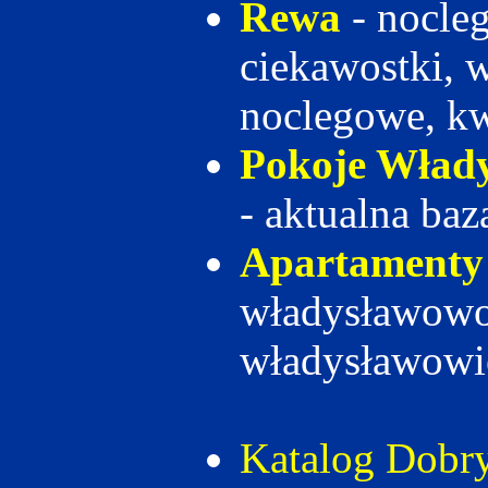
Rewa
- nocleg
ciekawostki, 
noclegowe, k
Pokoje Wład
- aktualna ba
Apartamenty
władysławowo,
władysławowi
Katalog Dobry