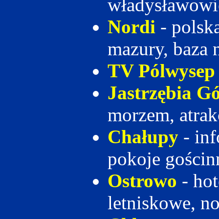
władysławowi
Nordi
- polsk
mazury, baza
TV Pólwysep
Jastrzębia G
morzem, atrakc
Chałupy
- in
pokoje gościn
Ostrowo
- hot
letniskowe, n