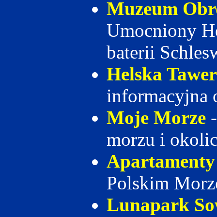
Muzeum Obr
Umocniony He
baterii Schles
Helska Tawe
informacyjna 
Moje Morze
-
morzu i okoli
Apartamenty
Polskim Mor
Lunapark So