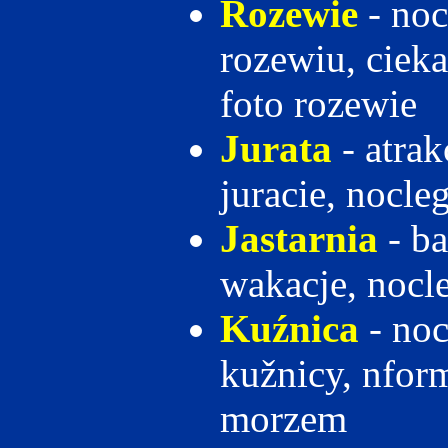
Rozewie
- noc
rozewiu, ciek
foto rozewie
Jurata
- atra
juracie, nocle
Jastarnia
- ba
wakacje, nocle
Kuźnica
- noc
kužnicy, nform
morzem